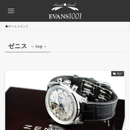
ホーム
ゼニス
ゼニス
– tag –
時計